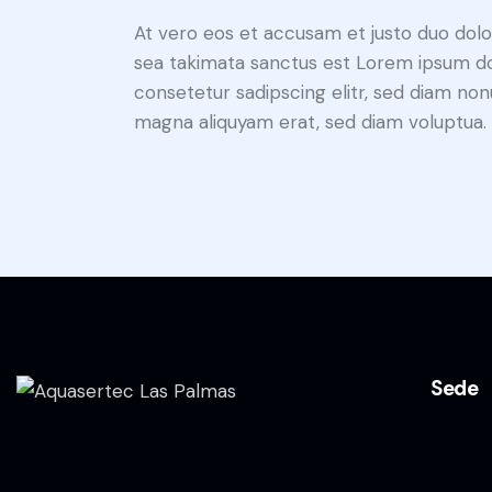
At vero eos et accusam et justo duo dolo
sea takimata sanctus est Lorem ipsum do
consetetur sadipscing elitr, sed diam no
magna aliquyam erat, sed diam voluptua. 
Sede