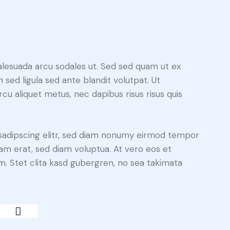
alesuada arcu sodales ut. Sed sed quam ut ex
ed ligula sed ante blandit volutpat. Ut
rcu aliquet metus, nec dapibus risus risus quis
sadipscing elitr, sed diam nonumy eirmod tempor
yam erat, sed diam voluptua. At vero eos et
. Stet clita kasd gubergren, no sea takimata