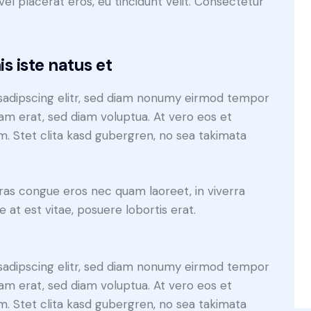
el placerat eros, eu tincidunt velit. Consectetur
s iste natus et
sadipscing elitr, sed diam nonumy eirmod tempor
yam erat, sed diam voluptua. At vero eos et
. Stet clita kasd gubergren, no sea takimata
ras congue eros nec quam laoreet, in viverra
 at est vitae, posuere lobortis erat.
sadipscing elitr, sed diam nonumy eirmod tempor
yam erat, sed diam voluptua. At vero eos et
. Stet clita kasd gubergren, no sea takimata