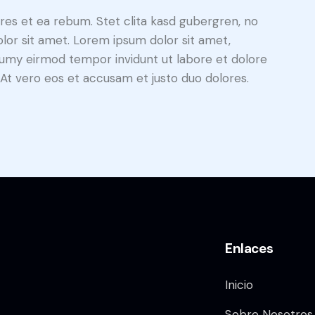
res et ea rebum. Stet clita kasd gubergren, no
lor sit amet. Lorem ipsum dolor sit amet,
numy eirmod tempor invidunt ut labore et dolore
At vero eos et accusam et justo duo dolores.
Enlaces
Inicio
Sobre Nosotros