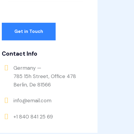
Contact Info
Germany —
785 15h Street, Office 478
Berlin, De 81566
info@email.com
+1 840 841 25 69