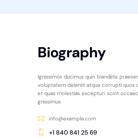
Biography
Ignissimos ducimus quin blandiitis praese
voluptatem deleniti atque corrupti quos 
et quas molestias excepturi. scint occaec
gnissimus.
info@example.com
E-
+1 840 841 25 69
m