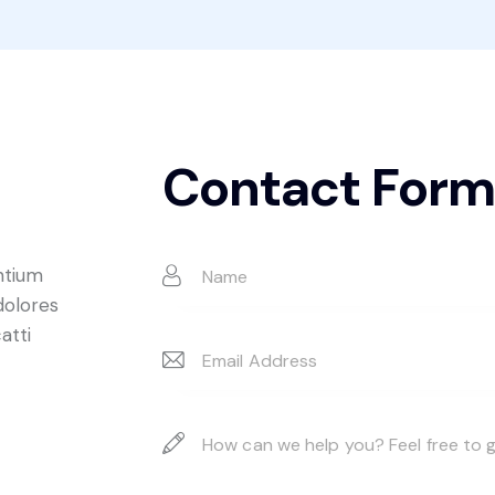
Contact Form
ntium
dolores
atti